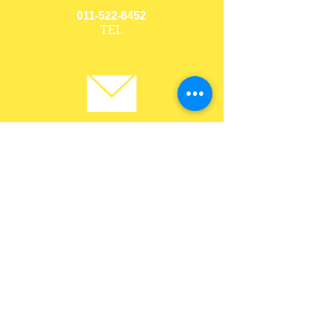
011-522-6452
TEL
お問い合
わせ
Contact
us
〒060-0042
札幌市中央区大通西10丁目4－5
​ EFFECT大通ビル2階
TEL 011-522-6452
月〜金 9:00〜18:00 定休日 土・日